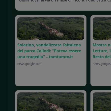
Solarino, vandalizzata l’altalena
Mostra ne
del parco Collodi: “Poteva essere
Letture, l
una tragedia” – tamtamtv.it
Resto del
news.google.com
news.google