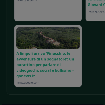
news.google.com
Giovani 
news.google
A Empoli arriva ‘Pinocchio, le
avventure di un sognatore’: un
burattino per parlare di
videogiochi, social e bullismo –
gonews.it
news.google.com