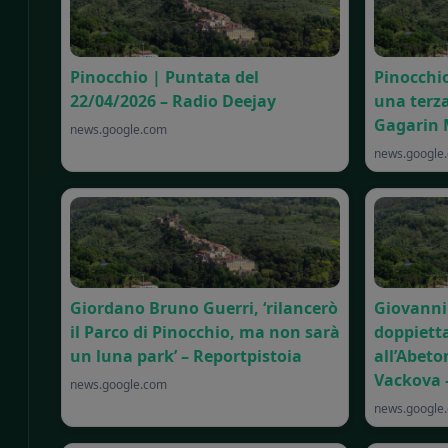
Pinocchio | Puntata del
Pinocchio
22/04/2026 – Radio Deejay
una terza
Gagarin 
news.google.com
news.google
Giordano Bruno Guerri, ‘rilancerò
Giovanni 
il Parco di Pinocchio, ma non sarà
doppietta
un luna park’ – Reportpistoia
all’Abeto
Vackova –
news.google.com
news.google