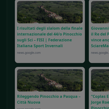
I risultati degli slalom della finale
Giovanni 
internazionale del 44/o Pinocchio
il Re del
sugli Sci – FISI | Federazione
vince anc
Italiana Sport Invernali
SciareMa
news.google.com
news.google
Rileggendo Pinocchio a Pasqua –
“Coplas E
Città Nuova
Jorge Roe
Pinocchio