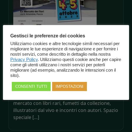
Gestisci le preferenze dei cookies
Utilizziamo cookies e altre tecnologie simili necessari per
Pescia di Carta – Libri, Fumetti e
migliorare le tue esperienze di navigazione e per fornire i
Figurine
nostri servizi, come descritto in dettaglio nella nostra
Privacy Policy
. Utilizziamo questi cookie anche per capire
come gli utenti utilizzano i nostri servizi per poterli
Pescia di Carta 2025 Mostra Mercato del Libro,
migliorare (ad esempio, analizzando le interazioni con il
Fumetto e Illustrazione 📅 4–5 Ottobre 2025 🎟️
sito).
Ingresso gratuito 📍 Pescia (PT) Sabato 4 e
CONSENTI TUTTI
IMPOSTAZIONI
Domenica 5 ottobre 2025 – Ex Mercato dei
Fiori, Via G. Amendola – Pescia. Mostra
mercato con libri rari, fumetti da collezione,
illustratori dal vivo e incontri con autori. Spazio
speciale […]