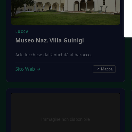
LUCCA
Museo Naz. Villa Guinigi
Arte lucchese dall'antichità al barocco.
Sito Web →
📍 Mappa