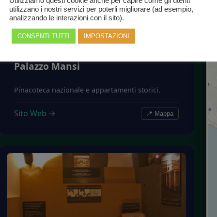
Utilizziamo questi cookie anche per capire come gli utenti
utilizzano i nostri servizi per poterli migliorare (ad esempio,
analizzando le interazioni con il sito).
CONSENTI TUTTI
IMPOSTAZIONI
LUCCA
Palazzo Mansi
Pinacoteca nazionale e appartamenti storici.
Sito Web →
📍 Mappa