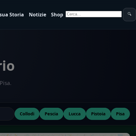
Cerca:
 sua Storia
Notizie
Shop
🔍
rio
Pisa.
Collodi
Pescia
Lucca
Pistoia
Pisa