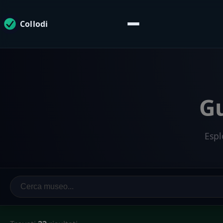
Collodi
Gu
Espl