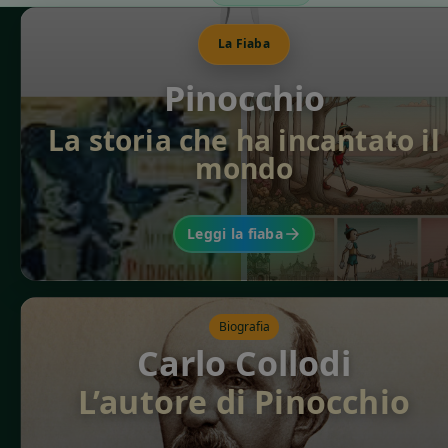
La Fiaba
Pinocchio
La storia che ha incantato il
mondo
Leggi la fiaba
Biografia
Carlo Collodi
L’autore di Pinocchio