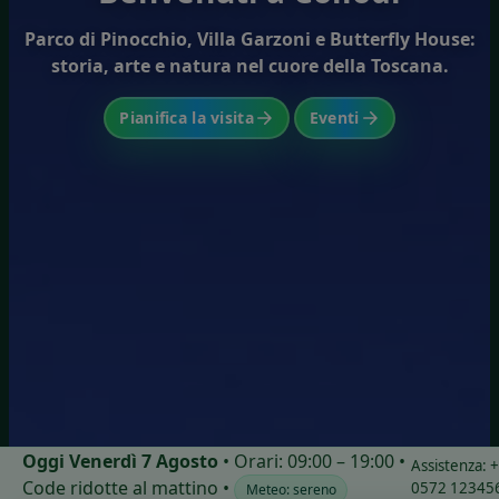
Parco di Pinocchio, Villa Garzoni e Butterfly House:
storia, arte e natura nel cuore della Toscana.
Pianifica la visita
Eventi
Oggi Venerdì 7 Agosto
• Orari:
09:00 – 19:00
•
Assistenza:
Code ridotte al mattino •
0572 12345
Meteo: sereno