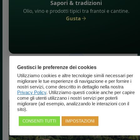
Sapori & tradizioni
Olio, vino e prodotti tipici tra frantoi e cantine.
Gusta
News
Ultime notizie
Gestisci le preferenze dei cookies
Utilizziamo cookies e altre tecnologie simili necessari per
Aggiornamenti dal Parco di Pinocchio, Villa Garzoni e d
migliorare le tue esperienze di navigazione e per fornire i
nostri servizi, come descritto in dettaglio nella nostra
territorio.
Privacy Policy
. Utilizziamo questi cookie anche per capire
come gli utenti utilizzano i nostri servizi per poterli
migliorare (ad esempio, analizzando le interazioni con il
sito).
CONSENTI TUTTI
IMPOSTAZIONI