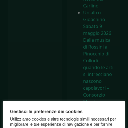
Carlino
Un altro
Gioachino –
Sabato 9
maggio 2026
Dalla musica
di Rossini al
Pinocchio di
Collodi:
quando le arti
si intrecciano
nascono
capolavori –
Consorzio
Marche
Spettacolo
Gestisci le preferenze dei cookies
A 200 anni
Utilizziamo cookies e altre tecnologie simili necessari per
dalla nascita di
migliorare le tue esperienze di navigazione e per fornire i