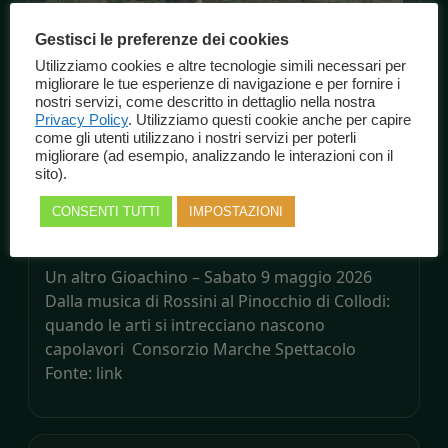
Gestisci le preferenze dei cookies
Utilizziamo cookies e altre tecnologie simili necessari per
migliorare le tue esperienze di navigazione e per fornire i
nostri servizi, come descritto in dettaglio nella nostra
Un altro Gioachino – Sabato 9 maggio
Privacy Policy
. Utilizziamo questi cookie anche per capire
come gli utenti utilizzano i nostri servizi per poterli
2026 Dalla musica di Rossini al
migliorare (ad esempio, analizzando le interazioni con il
Pinocchio di Collodi: quando le arti si
sito).
intrecciano nascono capolavori –
CONSENTI TUTTI
IMPOSTAZIONI
Consorzio Marche Spettacolo
Un altro Gioachino – Sabato 9 maggio 2026
Dalla musica di Rossini al Pinocchio di Collodi:
quando le arti si intrecciano nascono
capolavori Consorzio Marche Spettacolo
Fonte: link