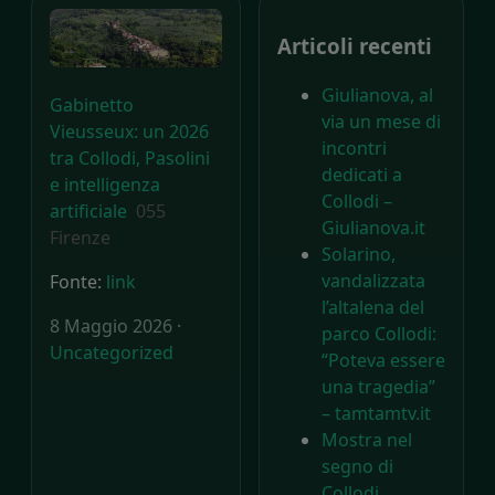
Articoli recenti
Giulianova, al
Gabinetto
via un mese di
Vieusseux: un 2026
incontri
tra Collodi, Pasolini
dedicati a
e intelligenza
Collodi –
artificiale
055
Giulianova.it
Firenze
Solarino,
vandalizzata
Fonte:
link
l’altalena del
8 Maggio 2026 ·
parco Collodi:
Uncategorized
“Poteva essere
una tragedia”
– tamtamtv.it
Mostra nel
segno di
Collodi.