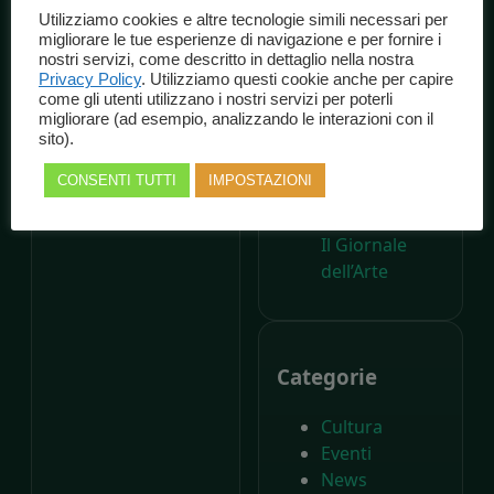
Marche
Utilizziamo cookies e altre tecnologie simili necessari per
Spettacolo
migliorare le tue esperienze di navigazione e per fornire i
A 200 anni
nostri servizi, come descritto in dettaglio nella nostra
Privacy Policy
. Utilizziamo questi cookie anche per capire
dalla nascita di
come gli utenti utilizzano i nostri servizi per poterli
Carlo Collodi,
migliorare (ad esempio, analizzando le interazioni con il
Il Parco di
sito).
Pinocchio
CONSENTI TUTTI
IMPOSTAZIONI
compie
settant’anni –
Il Giornale
dell’Arte
Categorie
Cultura
Eventi
News