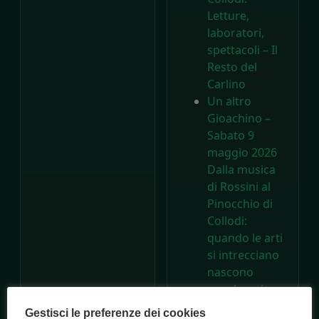
Letture,
laboratori,
spettacoli – Il
Resto del
Carlino
Un altro
Gioachino –
Sabato 9
maggio 2026
Dalla musica
di Rossini al
Pinocchio di
Collodi:
quando le arti
si intrecciano
nascono
capolavori –
Consorzio
Gestisci le preferenze dei cookies