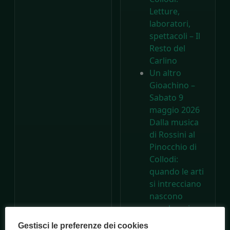
Letture,
laboratori,
spettacoli – Il
Resto del
Carlino
Un altro
Gioachino –
Sabato 9
maggio 2026
Dalla musica
di Rossini al
Pinocchio di
Collodi:
quando le arti
si intrecciano
nascono
capolavori –
Consorzio
Gestisci le preferenze dei cookies