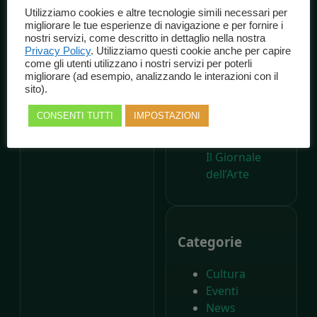
Marche
Utilizziamo cookies e altre tecnologie simili necessari per
Spettacolo
migliorare le tue esperienze di navigazione e per fornire i
A 200 anni
nostri servizi, come descritto in dettaglio nella nostra
Privacy Policy
. Utilizziamo questi cookie anche per capire
dalla nascita di
come gli utenti utilizzano i nostri servizi per poterli
Carlo Collodi,
migliorare (ad esempio, analizzando le interazioni con il
Il Parco di
sito).
Pinocchio
CONSENTI TUTTI
IMPOSTAZIONI
compie
settant’anni –
Il Giornale
dell’Arte
Categorie
Cultura
Eventi
News