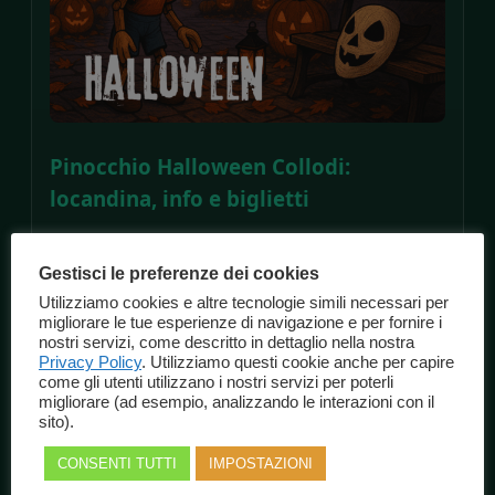
Pinocchio Halloween Collodi:
locandina, info e biglietti
Pinocchio Halloween Collodi: locandina, info e
biglietti Speciale evento autunnale a Collodi:
Gestisci le preferenze dei cookies
tutto quello che ti serve sapere per vivere la
Utilizziamo cookies e altre tecnologie simili necessari per
migliorare le tue esperienze di navigazione e per fornire i
magia di Halloween. Collodi (PT) • 13 ottobre
nostri servizi, come descritto in dettaglio nella nostra
2025 Pinocchio Halloween Collodi è
Privacy Policy
. Utilizziamo questi cookie anche per capire
l’appuntamento che unisce atmosfera gotica,
come gli utenti utilizzano i nostri servizi per poterli
migliorare (ad esempio, analizzando le interazioni con il
fascino del borgo toscano e l’incanto della
sito).
fiaba. In questa pagina trovi la pagina ufficiale
dell’evento, […]
CONSENTI TUTTI
IMPOSTAZIONI