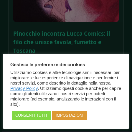
Pinocchio incontra Lucca Comics: il
filo che unisce favola, fumetto e
Toscana
Pinocchio cammina tra i vicoli, con il passo
Gestisci le preferenze dei cookies
curioso di chi sta imparando il mondo per la
Utilizziamo cookies e altre tecnologie simili necessari per
prima volta. La sua ombra, affilata come una
migliorare le tue esperienze di navigazione e per fornire i
nostri servizi, come descritto in dettaglio nella nostra
matita, si allunga sulle pietre antiche e pare
Privacy Policy
. Utilizziamo questi cookie anche per capire
voler disegnare una vignetta. Non è a Collodi,
come gli utenti utilizzano i nostri servizi per poterli
questa volta, ma a pochi chilometri, dove la
migliorare (ad esempio, analizzando le interazioni con il
sito).
città di Lucca si trasforma ogni […]
CONSENTI TUTTI
IMPOSTAZIONI