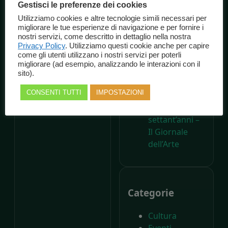
Gestisci le preferenze dei cookies
Consorzio
Utilizziamo cookies e altre tecnologie simili necessari per
Marche
migliorare le tue esperienze di navigazione e per fornire i
Spettacolo
nostri servizi, come descritto in dettaglio nella nostra
A 200 anni
Privacy Policy
. Utilizziamo questi cookie anche per capire
come gli utenti utilizzano i nostri servizi per poterli
dalla nascita di
migliorare (ad esempio, analizzando le interazioni con il
Carlo Collodi,
sito).
Il Parco di
CONSENTI TUTTI
IMPOSTAZIONI
Pinocchio
compie
settant’anni –
Il Giornale
dell’Arte
Categorie
Cultura
Eventi