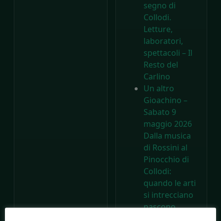
segno di
Collodi.
Letture,
laboratori,
spettacoli – Il
Resto del
Carlino
Un altro
Gioachino –
Sabato 9
maggio 2026
Dalla musica
di Rossini al
Pinocchio di
Collodi:
quando le arti
si intrecciano
nascono
capolavori –