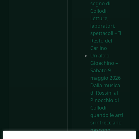
segno di
Collodi.
Letture,
laboratori,
spettacoli – Il
Resto del
Carlino
Un altro
Gioachino –
Sabato 9
maggio 2026
Dalla musica
di Rossini al
Pinocchio di
Collodi:
quando le arti
si intrecciano
nascono
capolavori –