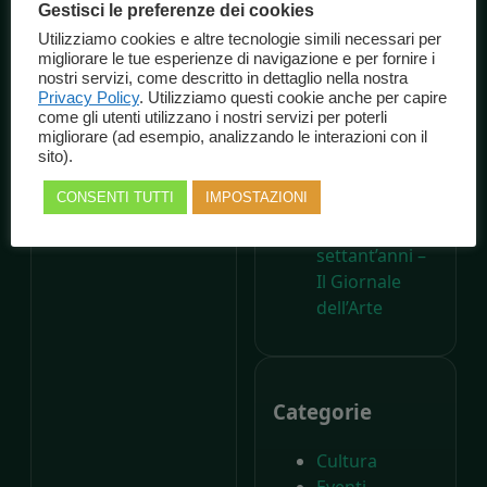
Gestisci le preferenze dei cookies
Consorzio
Utilizziamo cookies e altre tecnologie simili necessari per
Marche
migliorare le tue esperienze di navigazione e per fornire i
Spettacolo
nostri servizi, come descritto in dettaglio nella nostra
A 200 anni
Privacy Policy
. Utilizziamo questi cookie anche per capire
come gli utenti utilizzano i nostri servizi per poterli
dalla nascita di
migliorare (ad esempio, analizzando le interazioni con il
Carlo Collodi,
sito).
Il Parco di
CONSENTI TUTTI
IMPOSTAZIONI
Pinocchio
compie
settant’anni –
Il Giornale
dell’Arte
Categorie
Cultura
Eventi