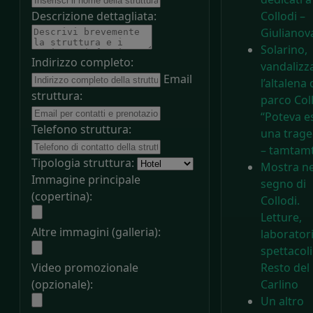
Descrizione dettagliata:
Collodi –
Giulianova
Solarino,
Indirizzo completo:
vandalizz
Email
l’altalena 
struttura:
parco Coll
“Poteva e
Telefono struttura:
una trage
– tamtamt
Tipologia struttura:
Mostra ne
Immagine principale
segno di
(copertina):
Collodi.
Letture,
Altre immagini (galleria):
laboratori
spettacoli 
Video promozionale
Resto del
(opzionale):
Carlino
Un altro