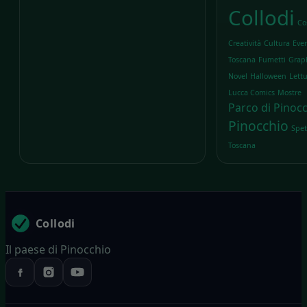
Collodi
Co
Creatività
Cultura
Even
Toscana
Fumetti
Grap
Novel
Halloween
Lett
Lucca Comics
Mostre
Parco di Pinoc
Pinocchio
Spet
Toscana
Collodi
Il paese di Pinocchio