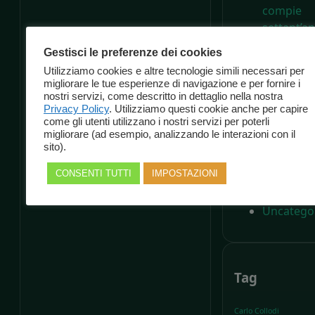
compie
settant’an
Il Giornal
Gestisci le preferenze dei cookies
dell’Arte
Utilizziamo cookies e altre tecnologie simili necessari per
migliorare le tue esperienze di navigazione e per fornire i
nostri servizi, come descritto in dettaglio nella nostra
Privacy Policy
. Utilizziamo questi cookie anche per capire
come gli utenti utilizzano i nostri servizi per poterli
Categorie
migliorare (ad esempio, analizzando le interazioni con il
sito).
Cultura
CONSENTI TUTTI
IMPOSTAZIONI
Eventi
News
Uncatego
Tag
Carlo Collodi