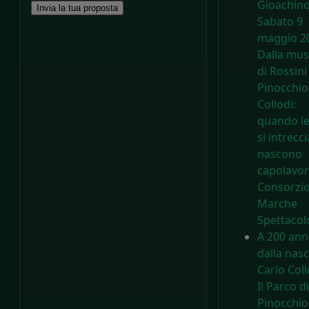
Gioachino
Invia la tua proposta
Sabato 9
maggio 2
Dalla mus
di Rossini
Pinocchio
Collodi:
quando le
si intrecc
nascono
capolavor
Consorzi
Marche
Spettacol
A 200 ann
dalla nasc
Carlo Coll
Il Parco di
Pinocchio