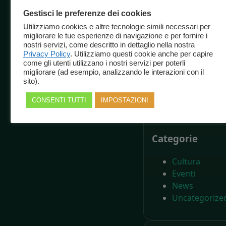
dalla nascita d
Gestisci le preferenze dei cookies
Carlo Collodi,
Utilizziamo cookies e altre tecnologie simili necessari per
Il Parco di
migliorare le tue esperienze di navigazione e per fornire i
Pinocchio
nostri servizi, come descritto in dettaglio nella nostra
compie
Privacy Policy
. Utilizziamo questi cookie anche per capire
come gli utenti utilizzano i nostri servizi per poterli
settant’anni –
migliorare (ad esempio, analizzando le interazioni con il
Il Giornale
sito).
dell’Arte
CONSENTI TUTTI
IMPOSTAZIONI
Categorie
Cultura
Eventi
News
Uncategorize