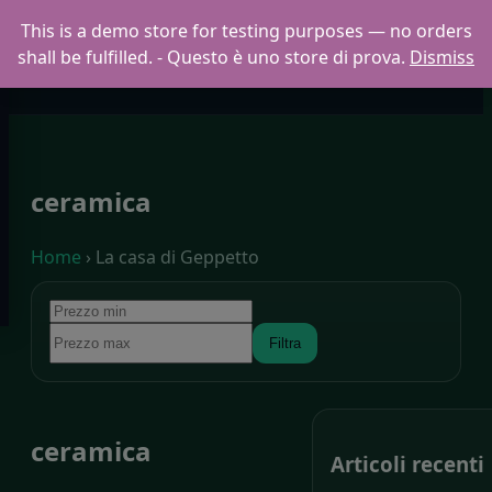
This is a demo store for testing purposes — no orders
shall be fulfilled. - Questo è uno store di prova.
Dismiss
Collodi
ceramica
Home
› La casa di Geppetto
Filtra
ceramica
Articoli recenti