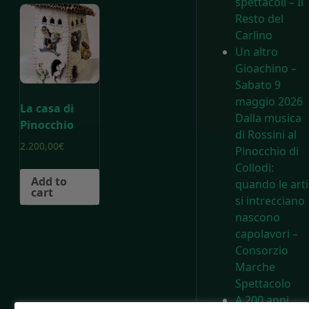
spettacoli – Il
Resto del
Carlino
Un altro
Gioachino –
Sabato 9
maggio 2026
La casa di
Dalla musica
Pinocchio
di Rossini al
2.200,00
€
Pinocchio di
Collodi:
Add to
quando le arti
cart
si intrecciano
nascono
capolavori –
Consorzio
Marche
Spettacolo
A 200 anni