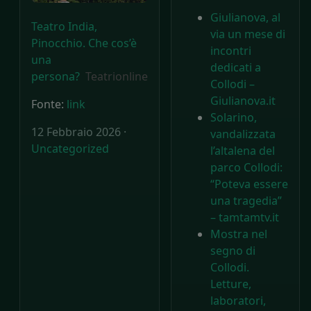
Giulianova, al
Teatro India,
via un mese di
Pinocchio. Che cos’è
incontri
una
dedicati a
persona?
Teatrionline
Collodi –
Giulianova.it
Fonte:
link
Solarino,
12 Febbraio 2026 ·
vandalizzata
Uncategorized
l’altalena del
parco Collodi:
“Poteva essere
una tragedia”
– tamtamtv.it
Mostra nel
segno di
Collodi.
Letture,
laboratori,