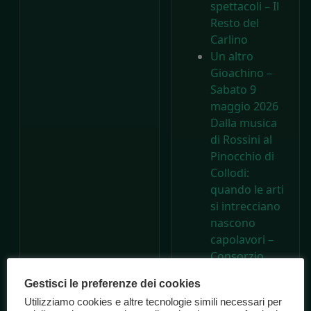
spettacoli – Il
Resto del
Carlino
Un altro
Gioachino –
Sabato 9
maggio 2026
Dalla musica
di Rossini al
Pinocchio di
Collodi:
quando le arti
si intrecciano
nascono
capolavori –
Consorzio
Marche
Gestisci le preferenze dei cookies
Spettacolo
Utilizziamo cookies e altre tecnologie simili necessari per
A 200 anni