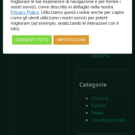
migliorare le tue esperienze di navigazione e per fornire i
dalla nascita di
nostri servizi, come descritto in dettaglio nella nostra
Carlo Collodi,
Privacy Policy
. Utilizziamo questi cookie anche per capire
come gli utenti utilizzano i nostri servizi per poterli
Il Parco di
migliorare (ad esempio, analizzando le interazioni con il
Pinocchio
sito).
compie
CONSENTI TUTTI
IMPOSTAZIONI
settant’anni –
Il Giornale
dell’Arte
Categorie
Cultura
Eventi
News
Uncategorized