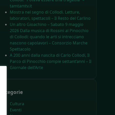
tamtamtv.it
Mostra nel segno di Collodi. Letture,
laboratori, spettacoli – Il Resto del Carlino
Un altro Gioachino – Sabato 9 maggio
2026 Dalla musica di Rossini al Pinocchio
di Collodi: quando le arti si intrecciano
nascono capolavori – Consorzio Marche
Spettacolo
A 200 anni dalla nascita di Carlo Collodi, Il
Parco di Pinocchio compie settant’anni – Il
Giornale dell’Arte
Categorie
Cultura
Eventi