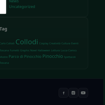
News
Uncategorized
Tag
Collodi
Carlo Collodi
Cosplay
Creatività
Cultura
Eventi
Toscana
Fumetti
Graphic Novel
Halloween
Lettura
Lucca Comics
Pinocchio
Parco di Pinocchio
Mostre
Spettacoli
Toscana