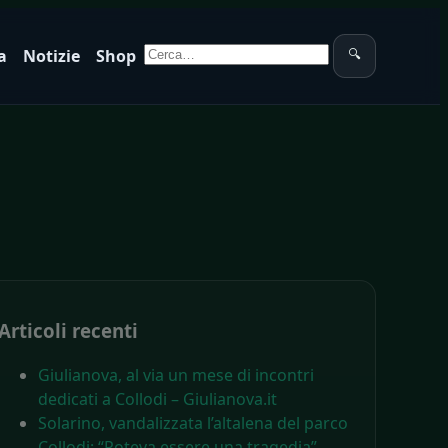
Cerca:
a
Notizie
Shop
🔍
Articoli recenti
Giulianova, al via un mese di incontri
dedicati a Collodi – Giulianova.it
Solarino, vandalizzata l’altalena del parco
Collodi: “Poteva essere una tragedia” –