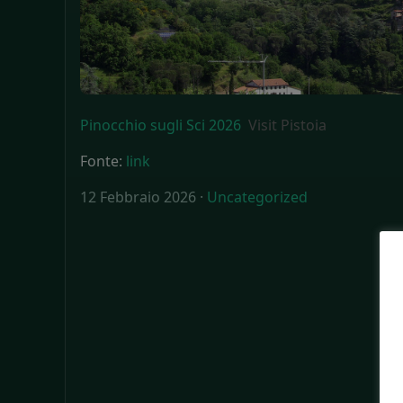
Pinocchio sugli Sci 2026
Visit Pistoia
Fonte:
link
12 Febbraio 2026 ·
Uncategorized