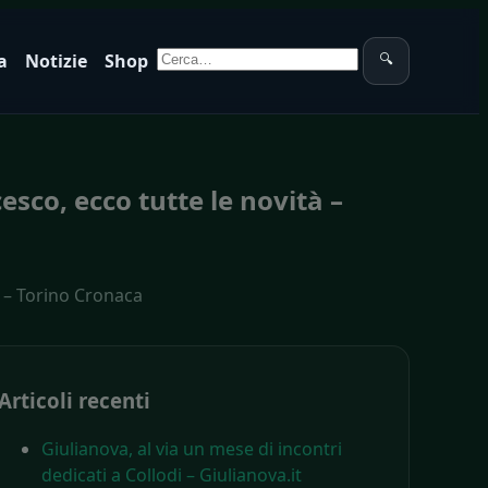
Cerca:
a
Notizie
Shop
🔍
sco, ecco tutte le novità –
à – Torino Cronaca
Articoli recenti
Giulianova, al via un mese di incontri
dedicati a Collodi – Giulianova.it