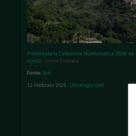
Presentata la Collezione Numismatica 2026: da 
novità
Torino Cronaca
Fonte:
link
12 Febbraio 2026 ·
Uncategorized