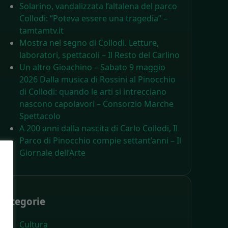
Solarino, vandalizzata l’altalena del parco
Collodi: “Poteva essere una tragedia” –
tamtamtv.it
Mostra nel segno di Collodi. Letture,
laboratori, spettacoli – Il Resto del Carlino
Un altro Gioachino – Sabato 9 maggio
2026 Dalla musica di Rossini al Pinocchio
di Collodi: quando le arti si intrecciano
nascono capolavori – Consorzio Marche
Spettacolo
A 200 anni dalla nascita di Carlo Collodi, Il
Parco di Pinocchio compie settant’anni – Il
Giornale dell’Arte
Categorie
Cultura