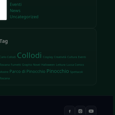
Eventi
News
Uncategorized
Tag
Collodi
Carlo Collodi
Cosplay
Creatività
Cultura
Eventi
Toscana
Fumetti
Graphic Novel
Halloween
Lettura
Lucca Comics
Pinocchio
Parco di Pinocchio
Mostre
Spettacoli
Toscana