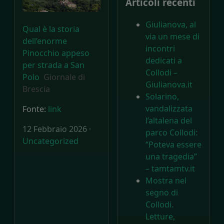
Articoli recenti
Giulianova, al
Qual è la storia
via un mese di
dell’enorme
incontri
Pinocchio appeso
dedicati a
per strada a San
Collodi –
Polo
Giornale di
Giulianova.it
Brescia
Solarino,
vandalizzata
Fonte:
link
l’altalena del
12 Febbraio 2026 ·
parco Collodi:
Uncategorized
“Poteva essere
una tragedia”
– tamtamtv.it
Mostra nel
segno di
Collodi.
Letture,