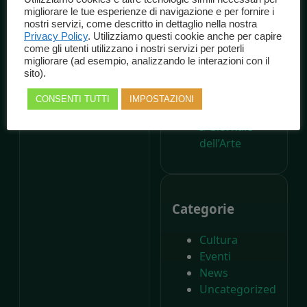
A 200 anni
migliorare le tue esperienze di navigazione e per fornire i
nostri servizi, come descritto in dettaglio nella nostra
dalla nascita di
Privacy Policy
. Utilizziamo questi cookie anche per capire
Carlo Collodi,
come gli utenti utilizzano i nostri servizi per poterli
Il Parco di
migliorare (ad esempio, analizzando le interazioni con il
sito).
Pinocchio
compie
CONSENTI TUTTI
IMPOSTAZIONI
settant’anni –
Il Giornale
dell’Arte
Categorie
Cultura
Eventi
News
Uncategorized