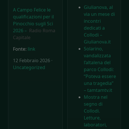
Giulianova, al
A Campo Felice le
via un mese di
qualificazioni per il
incontri
Pinocchio sugli Sci
dedicati a
2026 –
Radio Roma
Collodi –
Capitale
Giulianova.it
Solarino,
Fonte:
link
vandalizzata
12 Febbraio 2026 ·
l’altalena del
Uncategorized
parco Collodi:
“Poteva essere
una tragedia”
– tamtamtv.it
Mostra nel
segno di
Collodi.
Letture,
laboratori,