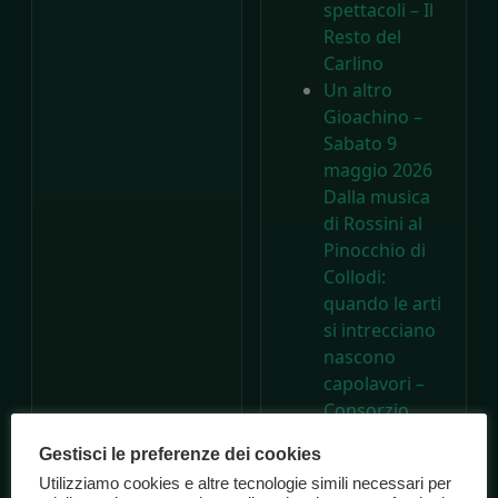
spettacoli – Il
Resto del
Carlino
Un altro
Gioachino –
Sabato 9
maggio 2026
Dalla musica
di Rossini al
Pinocchio di
Collodi:
quando le arti
si intrecciano
nascono
capolavori –
Consorzio
Marche
Gestisci le preferenze dei cookies
Spettacolo
Utilizziamo cookies e altre tecnologie simili necessari per
A 200 anni