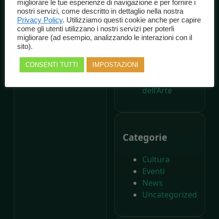
migliorare le tue esperienze di navigazione e per fornire i
dalla nascita di
nostri servizi, come descritto in dettaglio nella nostra
Carlo Collodi,
Privacy Policy
. Utilizziamo questi cookie anche per capire
come gli utenti utilizzano i nostri servizi per poterli
Il Parco di
migliorare (ad esempio, analizzando le interazioni con il
Pinocchio
sito).
compie
CONSENTI TUTTI
IMPOSTAZIONI
settant’anni –
Il Giornale
dell’Arte
Categorie
Cultura
Eventi
News
Uncategorized