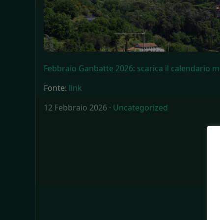
Febbraio Ganbatte 2026: scarica il calendario m
Fonte:
link
12 Febbraio 2026 ·
Uncategorized