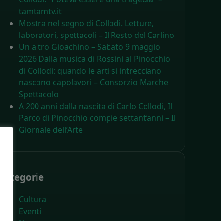
tamtamtv.it
Mostra nel segno di Collodi. Letture,
laboratori, spettacoli – Il Resto del Carlino
Un altro Gioachino – Sabato 9 maggio
2026 Dalla musica di Rossini al Pinocchio
di Collodi: quando le arti si intrecciano
nascono capolavori – Consorzio Marche
Spettacolo
A 200 anni dalla nascita di Carlo Collodi, Il
Parco di Pinocchio compie settant’anni – Il
Giornale dell’Arte
Categorie
Cultura
Eventi