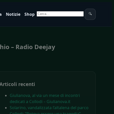
Cerca:
a
Notizie
Shop
🔍
chio – Radio Deejay
Articoli recenti
Giulianova, al via un mese di incontri
dedicati a Collodi – Giulianova.it
Solarino, vandalizzata l’altalena del parco
Collodi: “Poteva essere una tragedia” –