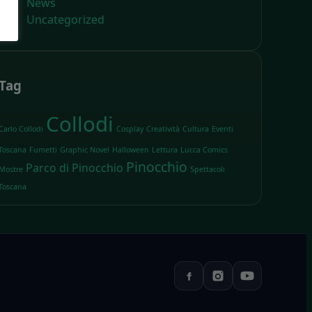
News
Uncategorized
Tag
Collodi
Carlo Collodi
Cosplay
Creatività
Cultura
Eventi
Toscana
Fumetti
Graphic Novel
Halloween
Lettura
Lucca Comics
Pinocchio
Parco di Pinocchio
Mostre
Spettacoli
Toscana