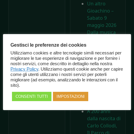
Un altro
Gioachino –
Sabato 9
maggio 2026
Dalla musica
di Rossini al
Gestisci le preferenze dei cookies
Pinocchio di
Utilizziamo cookies e altre tecnologie simili necessari per
Collodi:
migliorare le tue esperienze di navigazione e per fornire i
quando le arti
nostri servizi, come descritto in dettaglio nella nostra
si intrecciano
Privacy Policy
. Utilizziamo questi cookie anche per capire
come gli utenti utilizzano i nostri servizi per poterli
nascono
migliorare (ad esempio, analizzando le interazioni con il
capolavori –
sito).
Consorzio
Marche
CONSENTI TUTTI
IMPOSTAZIONI
Spettacolo
A 200 anni
dalla nascita di
Carlo Collodi,
Il Parco di