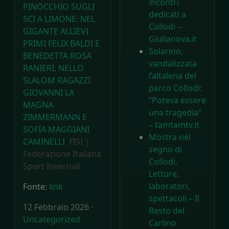
incontri
PINOCCHIO SUGLI
dedicati a
SCI A LIMONE: NEL
Collodi –
GIGANTE ALLIEVI
Giulianova.it
PRIMI FELIX BALDI E
Solarino,
BENEDETTA ROSA
vandalizzata
RANIERI, NELLO
l’altalena del
SLALOM RAGAZZI
parco Collodi:
GIOVANNI LA
“Poteva essere
MAGNA
una tragedia”
ZIMMERMANN E
– tamtamtv.it
SOFIA MAGGIANI
Mostra nel
CAMINELLI
FISI |
segno di
Federazione Italiana
Collodi.
Sport Invernali
Letture,
laboratori,
Fonte:
link
spettacoli – Il
12 Febbraio 2026 ·
Resto del
Uncategorized
Carlino