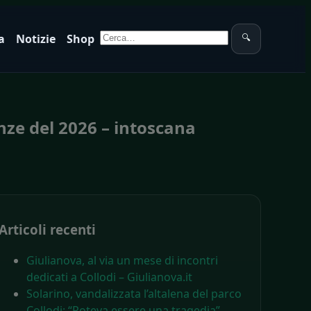
Cerca:
a
Notizie
Shop
🔍
enze del 2026 – intoscana
Articoli recenti
Giulianova, al via un mese di incontri
dedicati a Collodi – Giulianova.it
Solarino, vandalizzata l’altalena del parco
Collodi: “Poteva essere una tragedia” –