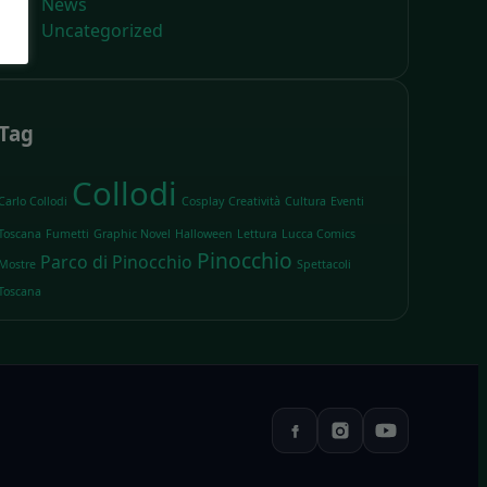
News
Uncategorized
Tag
Collodi
Carlo Collodi
Cosplay
Creatività
Cultura
Eventi
Toscana
Fumetti
Graphic Novel
Halloween
Lettura
Lucca Comics
Pinocchio
Parco di Pinocchio
Mostre
Spettacoli
Toscana