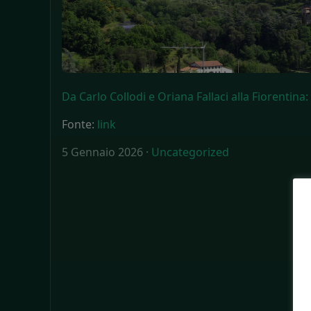
Da Carlo Collodi e Oriana Fallaci alla Fiorentina
Fonte:
link
5 Gennaio 2026 ·
Uncategorized