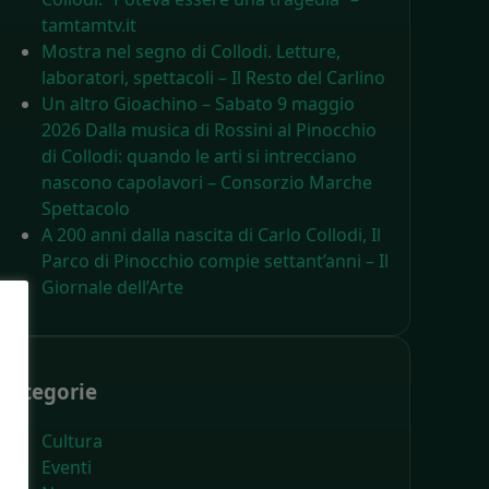
tamtamtv.it
Mostra nel segno di Collodi. Letture,
laboratori, spettacoli – Il Resto del Carlino
Un altro Gioachino – Sabato 9 maggio
2026 Dalla musica di Rossini al Pinocchio
di Collodi: quando le arti si intrecciano
nascono capolavori – Consorzio Marche
Spettacolo
A 200 anni dalla nascita di Carlo Collodi, Il
Parco di Pinocchio compie settant’anni – Il
Giornale dell’Arte
Categorie
Cultura
Eventi