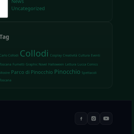
News
Uncategorized
Tag
Collodi
Carlo Collodi
Cosplay
Creatività
Cultura
Eventi
Toscana
Fumetti
Graphic Novel
Halloween
Lettura
Lucca Comics
Pinocchio
Parco di Pinocchio
Mostre
Spettacoli
Toscana