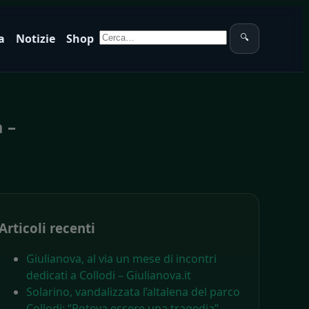
Cerca:
a
Notizie
Shop
🔍
 –
Articoli recenti
Giulianova, al via un mese di incontri
dedicati a Collodi – Giulianova.it
Solarino, vandalizzata l’altalena del parco
Collodi: “Poteva essere una tragedia” –