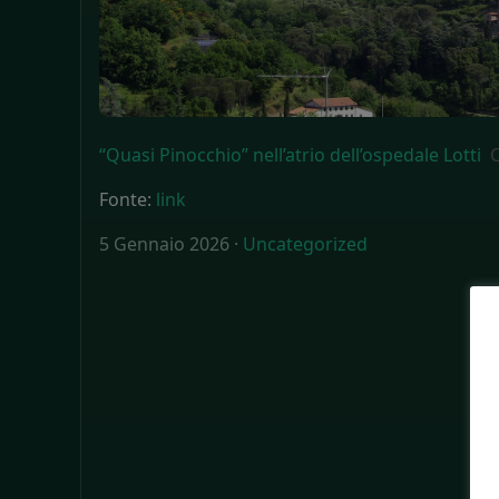
“Quasi Pinocchio” nell’atrio dell’ospedale Lotti
Fonte:
link
5 Gennaio 2026 ·
Uncategorized