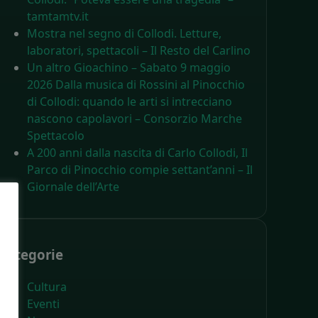
tamtamtv.it
Mostra nel segno di Collodi. Letture,
laboratori, spettacoli – Il Resto del Carlino
Un altro Gioachino – Sabato 9 maggio
2026 Dalla musica di Rossini al Pinocchio
di Collodi: quando le arti si intrecciano
nascono capolavori – Consorzio Marche
Spettacolo
A 200 anni dalla nascita di Carlo Collodi, Il
Parco di Pinocchio compie settant’anni – Il
Giornale dell’Arte
Categorie
Cultura
Eventi