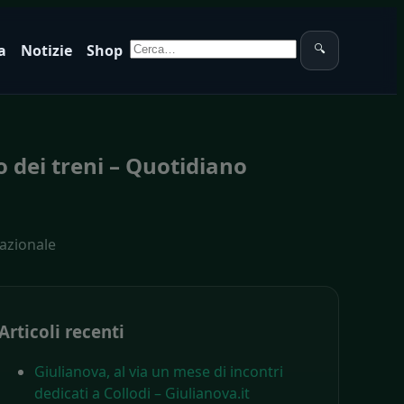
Cerca:
a
Notizie
Shop
🔍
o dei treni – Quotidiano
Nazionale
Articoli recenti
Giulianova, al via un mese di incontri
dedicati a Collodi – Giulianova.it