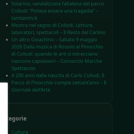
Solarino, vandalizzata l’altalena del parco
Collodi: “Poteva essere una tragedia” –
tamtamtv.it
Mostra nel segno di Collodi. Letture,
laboratori, spettacoli – Il Resto del Carlino
Un altro Gioachino – Sabato 9 maggio
2026 Dalla musica di Rossini al Pinocchio
di Collodi: quando le arti si intrecciano
nascono capolavori – Consorzio Marche
Spettacolo
A 200 anni dalla nascita di Carlo Collodi, Il
Parco di Pinocchio compie settant’anni – Il
Giornale dell’Arte
Categorie
Cultura