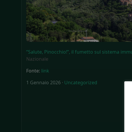
“Salute, Pinocchio!”, il fumetto sul sistema imm
Nazionale
Fonte:
link
1 Gennaio 2026 ·
Uncategorized