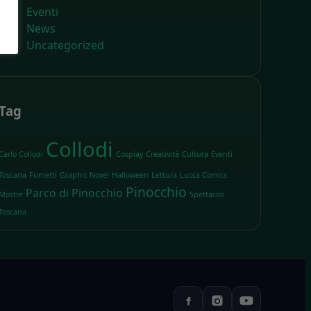
Eventi
News
Uncategorized
Tag
Collodi
Carlo Collodi
Cosplay
Creatività
Cultura
Eventi
Toscana
Fumetti
Graphic Novel
Halloween
Lettura
Lucca Comics
Pinocchio
Parco di Pinocchio
Mostre
Spettacoli
Toscana