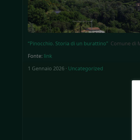
“Pinocchio. Storia di un burattino”
Comune di 
Fonte:
link
1 Gennaio 2026 ·
Uncategorized