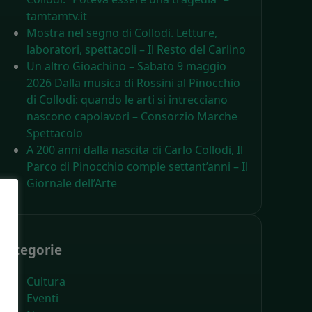
tamtamtv.it
Mostra nel segno di Collodi. Letture,
laboratori, spettacoli – Il Resto del Carlino
Un altro Gioachino – Sabato 9 maggio
2026 Dalla musica di Rossini al Pinocchio
di Collodi: quando le arti si intrecciano
nascono capolavori – Consorzio Marche
Spettacolo
A 200 anni dalla nascita di Carlo Collodi, Il
Parco di Pinocchio compie settant’anni – Il
Giornale dell’Arte
Categorie
Cultura
Eventi