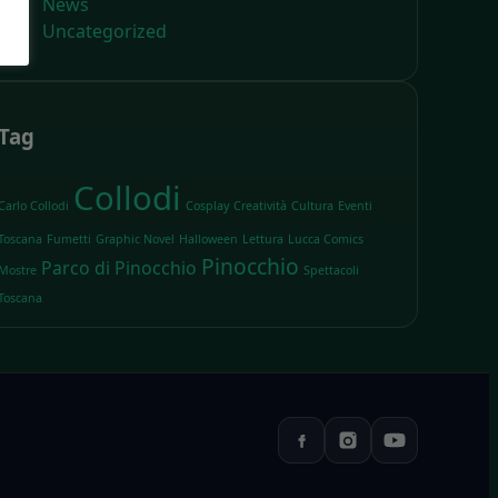
News
Uncategorized
Tag
Collodi
Carlo Collodi
Cosplay
Creatività
Cultura
Eventi
Toscana
Fumetti
Graphic Novel
Halloween
Lettura
Lucca Comics
Pinocchio
Parco di Pinocchio
Mostre
Spettacoli
Toscana