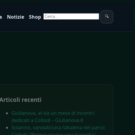
Cerca:
a
Notizie
Shop
🔍
Articoli recenti
Giulianova, al via un mese di incontri
dedicati a Collodi – Giulianova.it
Solarino, vandalizzata l’altalena del parco
Collodi: “Poteva essere una tragedia” –