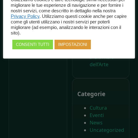
A 200 anni
migliorare le tue esperienze di navigazione e per fornire i
nostri servizi, come descritto in dettaglio nella nostra
dalla nascita di
Privacy Policy
. Utilizziamo questi cookie anche per capire
Carlo Collodi,
come gli utenti utilizzano i nostri servizi per poterli
Il Parco di
migliorare (ad esempio, analizzando le interazioni con il
sito).
Pinocchio
compie
CONSENTI TUTTI
IMPOSTAZIONI
settant’anni –
Il Giornale
dell’Arte
Categorie
Cultura
Eventi
News
Uncategorized