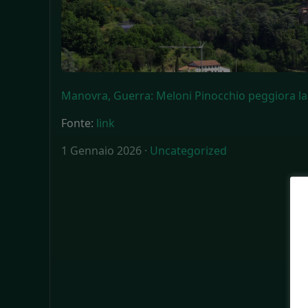
Manovra, Guerra: Meloni Pinocchio peggiora la
Fonte:
link
1 Gennaio 2026 ·
Uncategorized