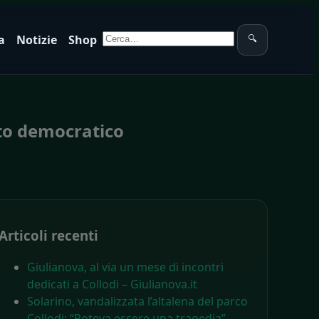
Cerca:
a
Notizie
Shop
🔍
ito democratico
Articoli recenti
Giulianova, al via un mese di incontri
dedicati a Collodi – Giulianova.it
Solarino, vandalizzata l’altalena del parco
Collodi: “Poteva essere una tragedia” –