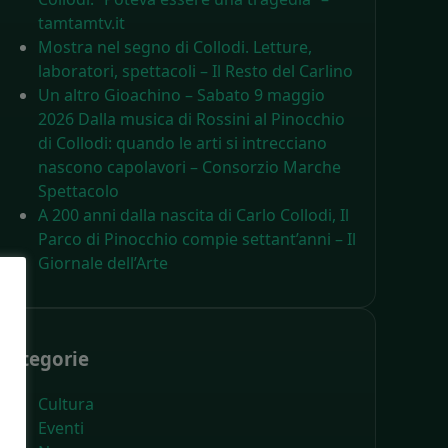
tamtamtv.it
Mostra nel segno di Collodi. Letture,
laboratori, spettacoli – Il Resto del Carlino
Un altro Gioachino – Sabato 9 maggio
2026 Dalla musica di Rossini al Pinocchio
di Collodi: quando le arti si intrecciano
nascono capolavori – Consorzio Marche
Spettacolo
A 200 anni dalla nascita di Carlo Collodi, Il
Parco di Pinocchio compie settant’anni – Il
Giornale dell’Arte
Categorie
Cultura
Eventi