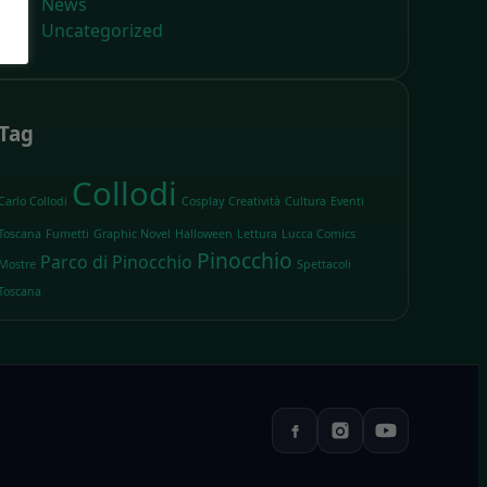
News
Uncategorized
Tag
Collodi
Carlo Collodi
Cosplay
Creatività
Cultura
Eventi
Toscana
Fumetti
Graphic Novel
Halloween
Lettura
Lucca Comics
Pinocchio
Parco di Pinocchio
Mostre
Spettacoli
Toscana