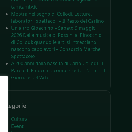
tamtamtv.it
Mostra nel segno di Collodi. Letture,
laboratori, spettacoli – Il Resto del Carlino
Un altro Gioachino – Sabato 9 maggio
2026 Dalla musica di Rossini al Pinocchio
di Collodi: quando le arti si intrecciano
nascono capolavori – Consorzio Marche
Spettacolo
A 200 anni dalla nascita di Carlo Collodi, Il
Parco di Pinocchio compie settant’anni – Il
Giornale dell’Arte
Categorie
Cultura
Eventi