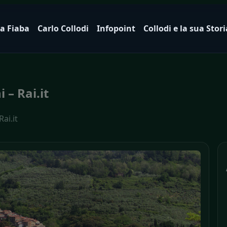
a Fiaba
Carlo Collodi
Infopoint
Collodi e la sua Stori
 – Rai.it
ai.it