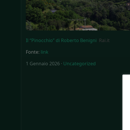
Il “Pinocchio” di Roberto Benigni
Rai.it
Fonte:
link
1 Gennaio 2026 ·
Uncategorized