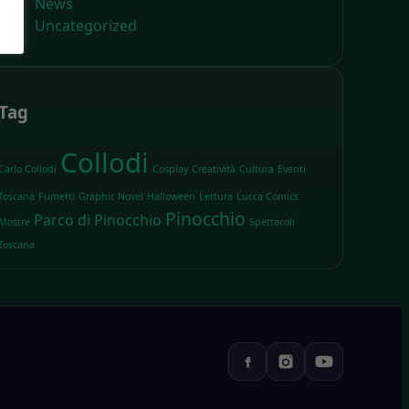
News
Uncategorized
Tag
Collodi
Carlo Collodi
Cosplay
Creatività
Cultura
Eventi
Toscana
Fumetti
Graphic Novel
Halloween
Lettura
Lucca Comics
Pinocchio
Parco di Pinocchio
Mostre
Spettacoli
Toscana