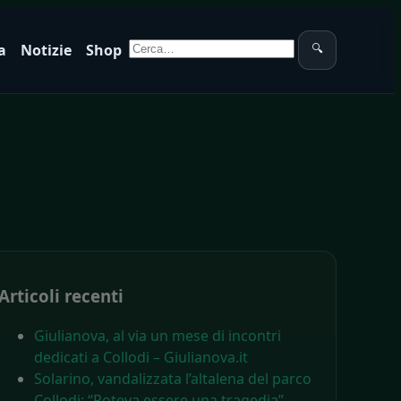
Cerca:
a
Notizie
Shop
🔍
Articoli recenti
Giulianova, al via un mese di incontri
dedicati a Collodi – Giulianova.it
Solarino, vandalizzata l’altalena del parco
Collodi: “Poteva essere una tragedia” –