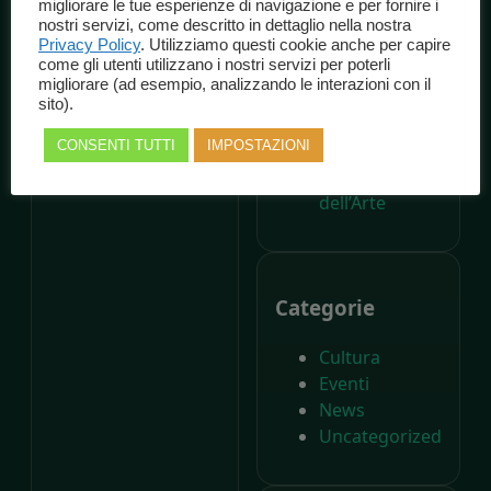
migliorare le tue esperienze di navigazione e per fornire i
dalla nascita di
nostri servizi, come descritto in dettaglio nella nostra
Carlo Collodi,
Privacy Policy
. Utilizziamo questi cookie anche per capire
come gli utenti utilizzano i nostri servizi per poterli
Il Parco di
migliorare (ad esempio, analizzando le interazioni con il
Pinocchio
sito).
compie
CONSENTI TUTTI
IMPOSTAZIONI
settant’anni –
Il Giornale
dell’Arte
Categorie
Cultura
Eventi
News
Uncategorized