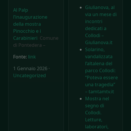
Giulianova, al
Al Palp
via un mese di
l’inaugurazione
incontri
della mostra
dedicati a
Pinocchio e i
Collodi –
Carabinieri
Comune
Giulianova.it
di Pontedera –
Solarino,
vandalizzata
Fonte:
link
l’altalena del
1 Gennaio 2026 ·
parco Collodi:
Uncategorized
“Poteva essere
una tragedia”
– tamtamtv.it
Mostra nel
segno di
Collodi.
Letture,
laboratori,