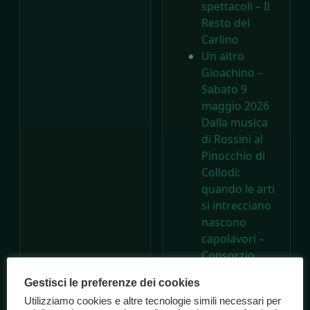
spettacoli – Il
Resto del
Carlino
Un altro
Gioachino –
Sabato 9
maggio 2026
Dalla musica
di Rossini al
Pinocchio di
Collodi:
quando le arti
si intrecciano
nascono
capolavori –
Consorzio
Marche
Gestisci le preferenze dei cookies
Spettacolo
Utilizziamo cookies e altre tecnologie simili necessari per
A 200 anni