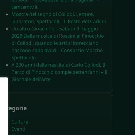
tamtamtv.it
Mostra nel segno di Collodi. Letture,
laboratori, spettacoli – Il Resto del Carlino
Un altro Gioachino – Sabato 9 maggio
2026 Dalla musica di Rossini al Pinocchio
di Collodi: quando le arti si intrecciano
nascono capolavori – Consorzio Marche
Spettacolo
A 200 anni dalla nascita di Carlo Collodi, Il
Parco di Pinocchio compie settant’anni – Il
Giornale dell’Arte
Categorie
Cultura
Eventi