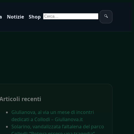
Cerca:
a
Notizie
Shop
🔍
Articoli recenti
Giulianova, al via un mese di incontri
dedicati a Collodi – Giulianova.it
Solarino, vandalizzata l’altalena del parco
Collodi: “Poteva essere una tragedia” –