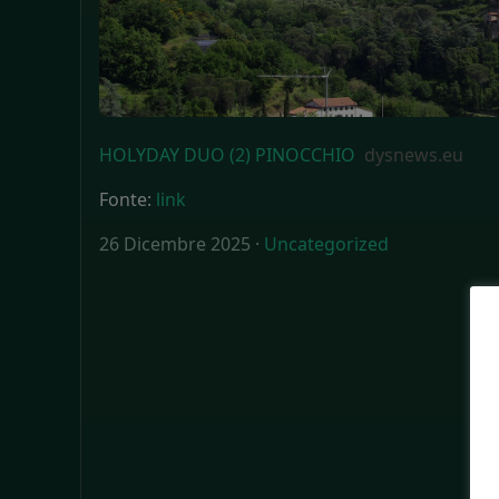
HOLYDAY DUO (2) PINOCCHIO
dysnews.eu
Fonte:
link
26 Dicembre 2025 ·
Uncategorized