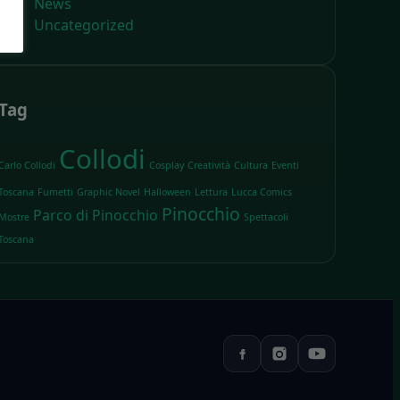
News
Uncategorized
Tag
Collodi
Carlo Collodi
Cosplay
Creatività
Cultura
Eventi
Toscana
Fumetti
Graphic Novel
Halloween
Lettura
Lucca Comics
Pinocchio
Parco di Pinocchio
Mostre
Spettacoli
Toscana