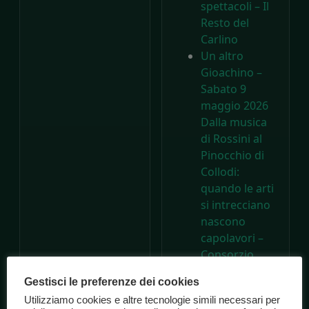
spettacoli – Il
Resto del
Carlino
Un altro
Gioachino –
Sabato 9
maggio 2026
Dalla musica
di Rossini al
Pinocchio di
Collodi:
quando le arti
si intrecciano
nascono
capolavori –
Consorzio
Marche
Gestisci le preferenze dei cookies
Spettacolo
Utilizziamo cookies e altre tecnologie simili necessari per
A 200 anni