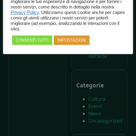
migliorare le tue esperienze di navigazione e per fornire i
dalla nascita di
nostri servizi, come descritto in dettaglio nella nostra
Carlo Collodi,
Privacy Policy
. Utilizziamo questi cookie anche per capire
come gli utenti utilizzano i nostri servizi per poterli
Il Parco di
migliorare (ad esempio, analizzando le interazioni con il
Pinocchio
sito).
compie
CONSENTI TUTTI
IMPOSTAZIONI
settant’anni –
Il Giornale
dell’Arte
Categorie
Cultura
Eventi
News
Uncategorized