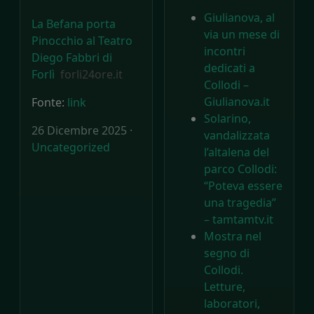
Giulianova, al
La Befana porta
via un mese di
Pinocchio al Teatro
incontri
Diego Fabbri di
dedicati a
Forlì
forli24ore.it
Collodi –
Giulianova.it
Fonte:
link
Solarino,
26 Dicembre 2025 ·
vandalizzata
Uncategorized
l’altalena del
parco Collodi:
“Poteva essere
una tragedia”
– tamtamtv.it
Mostra nel
segno di
Collodi.
Letture,
laboratori,