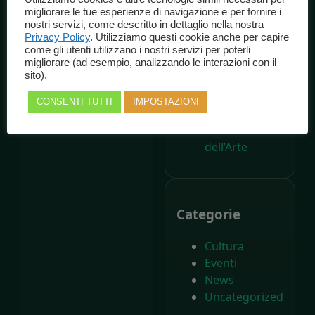
A 200 anni
migliorare le tue esperienze di navigazione e per fornire i
nostri servizi, come descritto in dettaglio nella nostra
dalla nascita di
Privacy Policy
. Utilizziamo questi cookie anche per capire
Carlo Collodi,
come gli utenti utilizzano i nostri servizi per poterli
Il Parco di
migliorare (ad esempio, analizzando le interazioni con il
sito).
Pinocchio
compie
CONSENTI TUTTI
IMPOSTAZIONI
settant’anni –
Il Giornale
dell’Arte
Categorie
Cultura
Eventi
News
Uncategorized