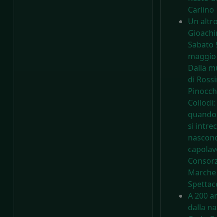
Carlino
Un altr
Gioachi
Sabato 
maggio
Dalla m
di Rossi
Pinocch
Collodi:
quando 
si intre
nascon
capolav
Consorz
Marche
Spettac
A 200 a
dalla na