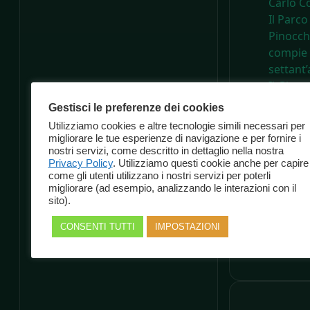
Carlo Co
Il Parco
Pinocch
compie
settant’
Il Giorn
dell’Art
Gestisci le preferenze dei cookies
Utilizziamo cookies e altre tecnologie simili necessari per
migliorare le tue esperienze di navigazione e per fornire i
nostri servizi, come descritto in dettaglio nella nostra
Privacy Policy
. Utilizziamo questi cookie anche per capire
Categorie
come gli utenti utilizzano i nostri servizi per poterli
migliorare (ad esempio, analizzando le interazioni con il
Cultura
sito).
Eventi
CONSENTI TUTTI
IMPOSTAZIONI
News
Uncate