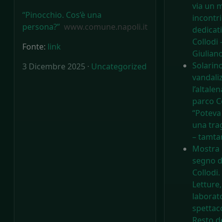
via un 
“Pinocchio. Cos’è una
incontri
persona?”
www.comune.napoli.it
dedicati
Collodi 
Fonte:
link
Giuliano
Solarino
3 Dicembre 2025 ·
Uncategorized
vandali
l’altalen
parco Co
“Poteva
una tra
– tamta
Mostra 
segno d
Collodi.
Letture,
laborato
spettacol
Resto d