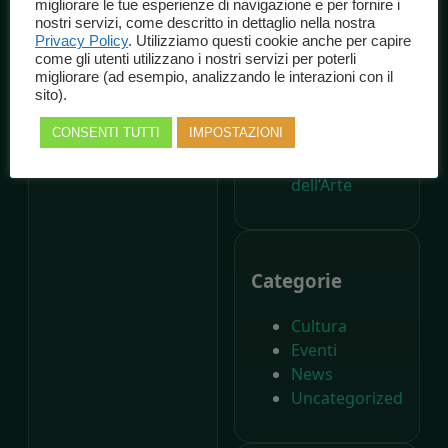
migliorare le tue esperienze di navigazione e per fornire i
dalla nascita di
nostri servizi, come descritto in dettaglio nella nostra
Carlo Collodi,
Privacy Policy
. Utilizziamo questi cookie anche per capire
come gli utenti utilizzano i nostri servizi per poterli
Il Parco di
migliorare (ad esempio, analizzando le interazioni con il
Pinocchio
sito).
compie
CONSENTI TUTTI
IMPOSTAZIONI
settant’anni –
Il Giornale
dell’Arte
Categorie
Cultura
Eventi
News
Uncategorized