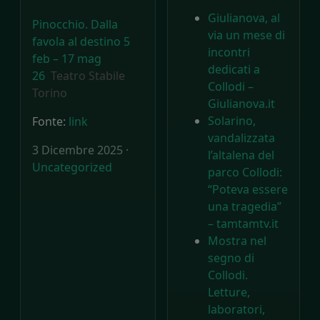
Giulianova, al
Pinocchio. Dalla
via un mese di
favola al destino 5
incontri
feb – 17 mag
dedicati a
26
Teatro Stabile
Collodi –
Torino
Giulianova.it
Solarino,
Fonte:
link
vandalizzata
3 Dicembre 2025 ·
l’altalena del
Uncategorized
parco Collodi:
“Poteva essere
una tragedia”
– tamtamtv.it
Mostra nel
segno di
Collodi.
Letture,
laboratori,