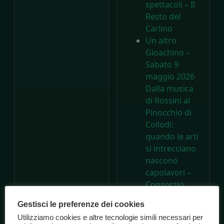
spettacoli – Il
Resto del
Carlino
Un altro
Gioachino –
Sabato 9
maggio 2026
Dalla musica
di Rossini al
Pinocchio di
Collodi:
quando le arti
si intrecciano
nascono
capolavori –
Consorzio
Marche
Gestisci le preferenze dei cookies
Spettacolo
Utilizziamo cookies e altre tecnologie simili necessari per
A 200 anni