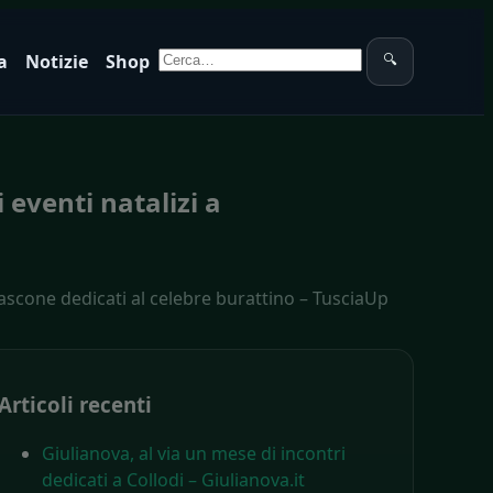
Cerca:
a
Notizie
Shop
🔍
 eventi natalizi a
iascone dedicati al celebre burattino – TusciaUp
Articoli recenti
Giulianova, al via un mese di incontri
dedicati a Collodi – Giulianova.it