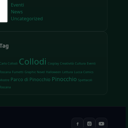
Eventi
News
Uncategorized
Tag
Collodi
Carlo Collodi
Cosplay
Creatività
Cultura
Eventi
Toscana
Fumetti
Graphic Novel
Halloween
Lettura
Lucca Comics
Pinocchio
Parco di Pinocchio
Mostre
Spettacoli
Toscana