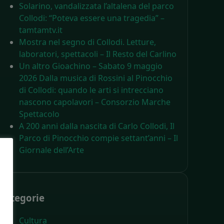
Solarino, vandalizzata l’altalena del parco
Collodi: “Poteva essere una tragedia” –
tamtamtv.it
Mostra nel segno di Collodi. Letture,
laboratori, spettacoli – Il Resto del Carlino
Un altro Gioachino – Sabato 9 maggio
2026 Dalla musica di Rossini al Pinocchio
di Collodi: quando le arti si intrecciano
nascono capolavori – Consorzio Marche
Spettacolo
A 200 anni dalla nascita di Carlo Collodi, Il
Parco di Pinocchio compie settant’anni – Il
Giornale dell’Arte
Categorie
Cultura