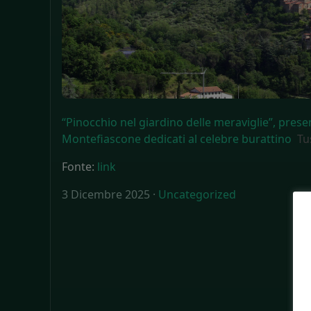
“Pinocchio nel giardino delle meraviglie”, prese
Montefiascone dedicati al celebre burattino
Tu
Fonte:
link
3 Dicembre 2025 ·
Uncategorized