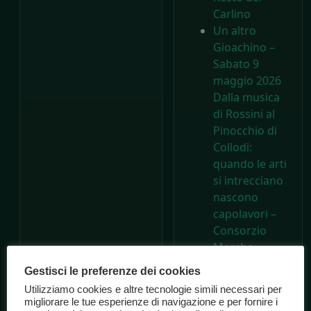
Carlino
Un altro
Gioachino –
Sabato 9
maggio 2026
Dalla musica
di Rossini al
Pinocchio di
Collodi:
quando le arti
si intrecciano
nascono
capolavori –
Consorzio
Marche
Spettacolo
Gestisci le preferenze dei cookies
A 200 anni
Utilizziamo cookies e altre tecnologie simili necessari per
dalla nascita di
migliorare le tue esperienze di navigazione e per fornire i