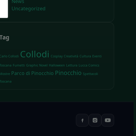
News
Uncategorized
Tag
Collodi
Carlo Collodi
Cosplay
Creatività
Cultura
Eventi
Toscana
Fumetti
Graphic Novel
Halloween
Lettura
Lucca Comics
Pinocchio
Parco di Pinocchio
Mostre
Spettacoli
Toscana