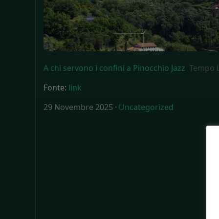
A chi servono i confini a Pinocchio Jazz
Tempo L
Fonte:
link
29 Novembre 2025 ·
Uncategorized