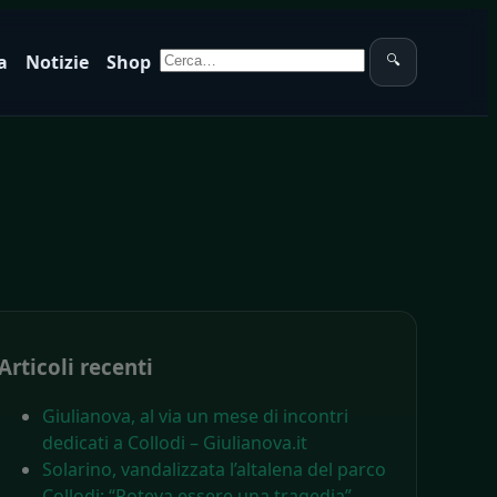
Cerca:
a
Notizie
Shop
🔍
Articoli recenti
Giulianova, al via un mese di incontri
dedicati a Collodi – Giulianova.it
Solarino, vandalizzata l’altalena del parco
Collodi: “Poteva essere una tragedia” –