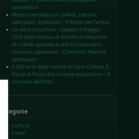
tamtamtv.it
Mostra nel segno di Collodi. Letture,
laboratori, spettacoli – Il Resto del Carlino
Un altro Gioachino – Sabato 9 maggio
2026 Dalla musica di Rossini al Pinocchio
di Collodi: quando le arti si intrecciano
nascono capolavori – Consorzio Marche
Spettacolo
A 200 anni dalla nascita di Carlo Collodi, Il
Parco di Pinocchio compie settant’anni – Il
Giornale dell’Arte
Categorie
Cultura
Eventi