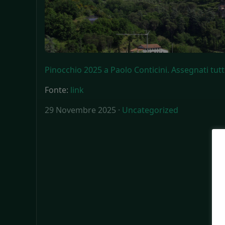
Pinocchio 2025 a Paolo Conticini. Assegnati tutt
Fonte:
link
29 Novembre 2025 ·
Uncategorized