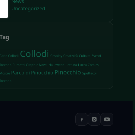
News
Uncategorized
Tag
Collodi
Carlo Collodi
Cosplay
Creatività
Cultura
Eventi
Toscana
Fumetti
Graphic Novel
Halloween
Lettura
Lucca Comics
Pinocchio
Parco di Pinocchio
Mostre
Spettacoli
Toscana