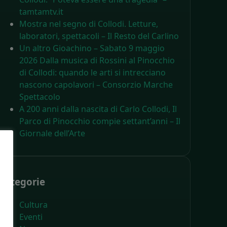
tamtamtv.it
Mostra nel segno di Collodi. Letture,
laboratori, spettacoli – Il Resto del Carlino
Un altro Gioachino – Sabato 9 maggio
2026 Dalla musica di Rossini al Pinocchio
di Collodi: quando le arti si intrecciano
nascono capolavori – Consorzio Marche
Spettacolo
A 200 anni dalla nascita di Carlo Collodi, Il
Parco di Pinocchio compie settant’anni – Il
Giornale dell’Arte
Categorie
Cultura
Eventi