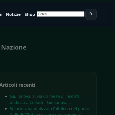
Cerca:
a
Notizie
Shop
🔍
a Nazione
Articoli recenti
Giulianova, al via un mese di incontri
dedicati a Collodi – Giulianova.it
Solarino, vandalizzata l’altalena del parco
Collodi: “Poteva essere una tragedia” –