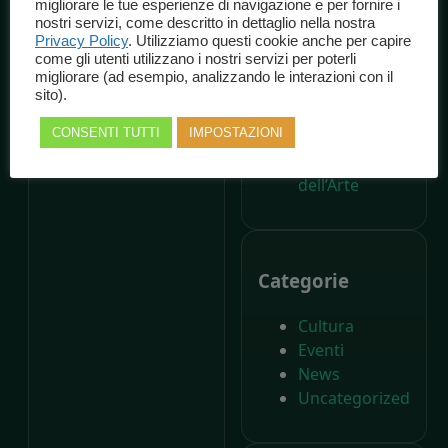
migliorare le tue esperienze di navigazione e per fornire i
dalla nascita di
nostri servizi, come descritto in dettaglio nella nostra
Carlo Collodi,
Privacy Policy
. Utilizziamo questi cookie anche per capire
come gli utenti utilizzano i nostri servizi per poterli
Il Parco di
migliorare (ad esempio, analizzando le interazioni con il
Pinocchio
sito).
compie
CONSENTI TUTTI
IMPOSTAZIONI
settant’anni –
Il Giornale
dell’Arte
Categorie
Cultura
Eventi
News
Uncategorized