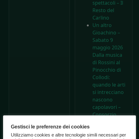
spettacoli – Il
Resto del
Carlino
Un altro
Gioachino –
Sabato 9
maggio 2026
Dalla musica
di Rossini al
Pinocchio di
Collodi:
quando le arti
si intrecciano
nascono
capolavori –
Consorzio
Marche
Gestisci le preferenze dei cookies
Spettacolo
Utilizziamo cookies e altre tecnologie simili necessari per
A 200 anni