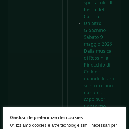
spettacoli – Il
Resto del
Carlino
Un altro
Gioachino –
Sabato 9
maggio 2026
Dalla musica
di Rossini al
Pinocchio di
Collodi:
quando le arti
si intrecciano
nascono
capolavori –
Consorzio
Marche
Gestisci le preferenze dei cookies
Spettacolo
Utilizziamo cookies e altre tecnologie simili necessari per
A 200 anni