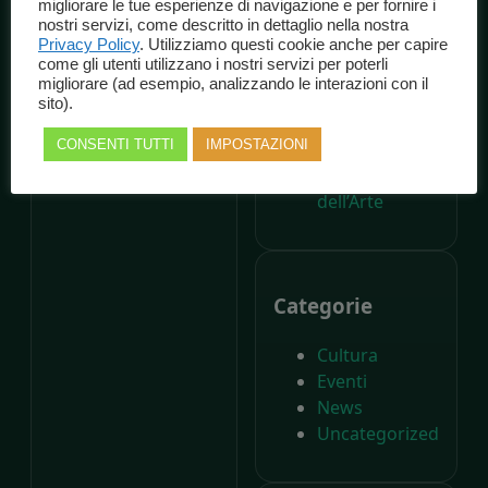
migliorare le tue esperienze di navigazione e per fornire i
dalla nascita di
nostri servizi, come descritto in dettaglio nella nostra
Carlo Collodi,
Privacy Policy
. Utilizziamo questi cookie anche per capire
come gli utenti utilizzano i nostri servizi per poterli
Il Parco di
migliorare (ad esempio, analizzando le interazioni con il
Pinocchio
sito).
compie
CONSENTI TUTTI
IMPOSTAZIONI
settant’anni –
Il Giornale
dell’Arte
Categorie
Cultura
Eventi
News
Uncategorized