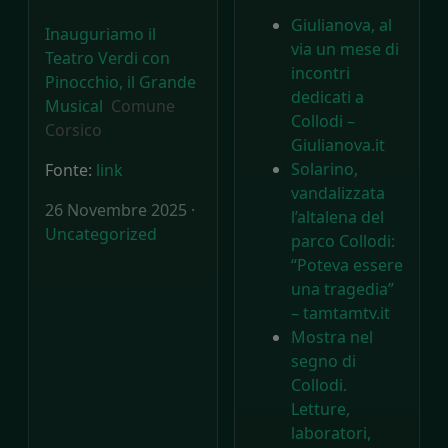
Giulianova, al
Inauguriamo il
via un mese di
Teatro Verdi con
incontri
Pinocchio, il Grande
dedicati a
Musical
Comune
Collodi –
Corsico
Giulianova.it
Solarino,
Fonte:
link
vandalizzata
26 Novembre 2025 ·
l’altalena del
Uncategorized
parco Collodi:
“Poteva essere
una tragedia”
– tamtamtv.it
Mostra nel
segno di
Collodi.
Letture,
laboratori,