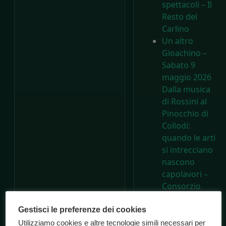
spettacoli – Il
Resto del
Carlino
Un altro
Gioachino –
Sabato 9
maggio 2026
Dalla musica
di Rossini al
Pinocchio di
Collodi:
quando le arti
si intrecciano
nascono
capolavori –
Consorzio
Marche
Spettacolo
Gestisci le preferenze dei cookies
A 200 anni
Utilizziamo cookies e altre tecnologie simili necessari per