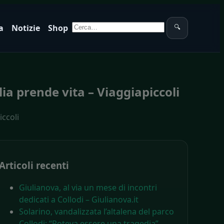
Cerca:
a
Notizie
Shop
🔍
ia prende vita – Viaggiapiccoli
iccoli
Articoli recenti
Giulianova, al via un mese di incontri
dedicati a Collodi – Giulianova.it
Solarino, vandalizzata l’altalena del parco
Collodi: “Poteva essere una tragedia” –