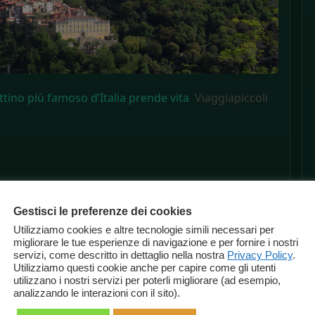
ttino più famoso d’Italia prende vita
Viaggiapiccoli
Gestisci le preferenze dei cookies
Utilizziamo cookies e altre tecnologie simili necessari per
migliorare le tue esperienze di navigazione e per fornire i nostri
servizi, come descritto in dettaglio nella nostra
Privacy Policy
.
Utilizziamo questi cookie anche per capire come gli utenti
utilizzano i nostri servizi per poterli migliorare (ad esempio,
analizzando le interazioni con il sito).