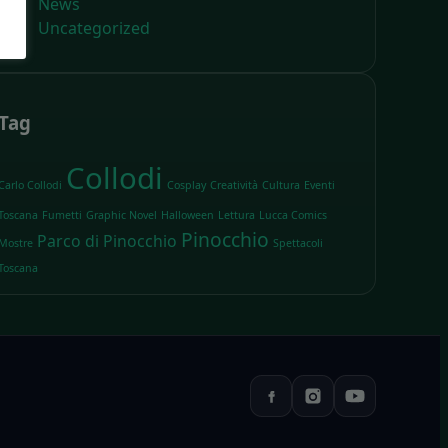
News
Uncategorized
Tag
Collodi
Carlo Collodi
Cosplay
Creatività
Cultura
Eventi
Toscana
Fumetti
Graphic Novel
Halloween
Lettura
Lucca Comics
Pinocchio
Parco di Pinocchio
Mostre
Spettacoli
Toscana