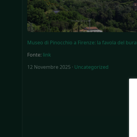
Museo di Pinocchio a Firenze: la favola del bura
Fonte:
link
12 Novembre 2025 ·
Uncategorized