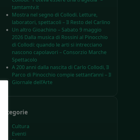
tamtamtv.it
Mostra nel segno di Collodi. Letture,
laboratori, spettacoli – Il Resto del Carlino
Un altro Gioachino – Sabato 9 maggio
2026 Dalla musica di Rossini al Pinocchio
di Collodi: quando le arti si intrecciano
nascono capolavori – Consorzio Marche
Spettacolo
A 200 anni dalla nascita di Carlo Collodi, Il
Parco di Pinocchio compie settant’anni – Il
Giornale dell’Arte
Categorie
Cultura
Eventi