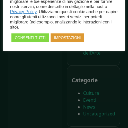
migliorare le tue esperienze di navigazione e per fornire i
dalla nascita di
nostri servizi, come descritto in dettaglio nella nostra
Carlo Collodi,
Privacy Policy
. Utilizziamo questi cookie anche per capire
come gli utenti utilizzano i nostri servizi per poterli
Il Parco di
migliorare (ad esempio, analizzando le interazioni con il
Pinocchio
sito).
compie
CONSENTI TUTTI
IMPOSTAZIONI
settant’anni –
Il Giornale
dell’Arte
Categorie
Cultura
Eventi
News
Uncategorized