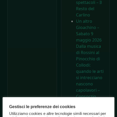
spettacoli – Il
Resto del
Carlino
Un altro
Gioachino –
Sabato 9
maggio 2026
Dalla musica
di Rossini al
Pinocchio di
Collodi:
quando le arti
si intrecciano
nascono
capolavori –
Consorzio
Marche
Gestisci le preferenze dei cookies
Spettacolo
Utilizziamo cookies e altre tecnologie simili necessari per
A 200 anni