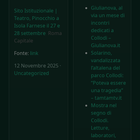
Giulianova, al
Sito Istituzionale |
via un mese di
Teatro, Pinocchio a
incontri
Isola Farnese il 27 e
dedicati a
28 settembre
Roma
Collodi –
Capitale
Giulianova.it
Solarino,
Fonte:
link
vandalizzata
12 Novembre 2025 ·
l’altalena del
Uncategorized
parco Collodi:
“Poteva essere
una tragedia”
– tamtamtv.it
Mostra nel
segno di
Collodi.
Letture,
laboratori,