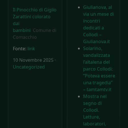
Giulianova, al
Il Pinocchio di Giglio
via un mese di
Zarattini colorato
incontri
dai
dedicati a
bambini
Comune di
Collodi –
Comacchio
Giulianova.it
Solarino,
Fonte:
link
vandalizzata
10 Novembre 2025 ·
l’altalena del
Uncategorized
parco Collodi:
“Poteva essere
una tragedia”
– tamtamtv.it
Mostra nel
segno di
Collodi.
Letture,
laboratori,