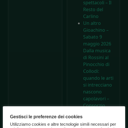
spettacoli – Il
Resto del
Carlino
Un altro
Gioachino –
Sabato 9
maggio 2026
Dalla musica
di Rossini al
Pinocchio di
Collodi:
quando le arti
si intrecciano
nascono
capolavori –
Consorzio
Marche
Gestisci le preferenze dei cookies
Spettacolo
Utilizziamo cookies e altre tecnologie simili necessari per
A 200 anni