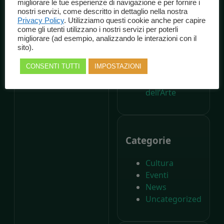
migliorare le tue esperienze di navigazione e per fornire i
dalla nascita di
nostri servizi, come descritto in dettaglio nella nostra
Carlo Collodi,
Privacy Policy
. Utilizziamo questi cookie anche per capire
come gli utenti utilizzano i nostri servizi per poterli
Il Parco di
migliorare (ad esempio, analizzando le interazioni con il
Pinocchio
sito).
compie
CONSENTI TUTTI
IMPOSTAZIONI
settant’anni –
Il Giornale
dell’Arte
Categorie
Cultura
Eventi
News
Uncategorized