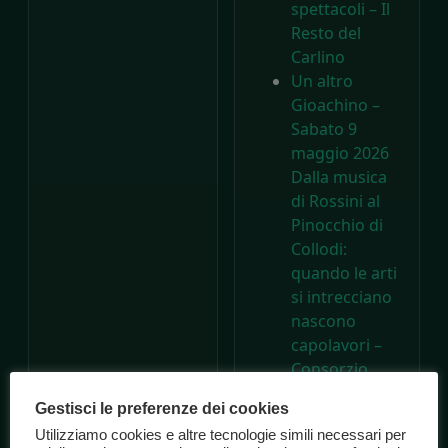
spettacoli – Il
Resto del
Carlino
Un altro
Gioachino –
Sabato 9
maggio 2026
Dalla musica
di Rossini al
Pinocchio di
Collodi:
quando le arti
si intrecciano
nascono
capolavori –
Consorzio
Marche
Gestisci le preferenze dei cookies
Spettacolo
Utilizziamo cookies e altre tecnologie simili necessari per
A 200 anni