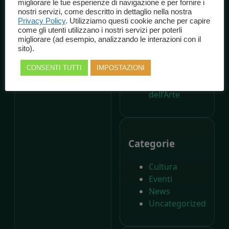
migliorare le tue esperienze di navigazione e per fornire i
dalla nascita di
nostri servizi, come descritto in dettaglio nella nostra
Carlo Collodi,
Privacy Policy
. Utilizziamo questi cookie anche per capire
come gli utenti utilizzano i nostri servizi per poterli
Il Parco di
migliorare (ad esempio, analizzando le interazioni con il
Pinocchio
sito).
compie
CONSENTI TUTTI
IMPOSTAZIONI
settant’anni –
Il Giornale
dell’Arte
Categorie
Cultura
Eventi
News
Uncategorized