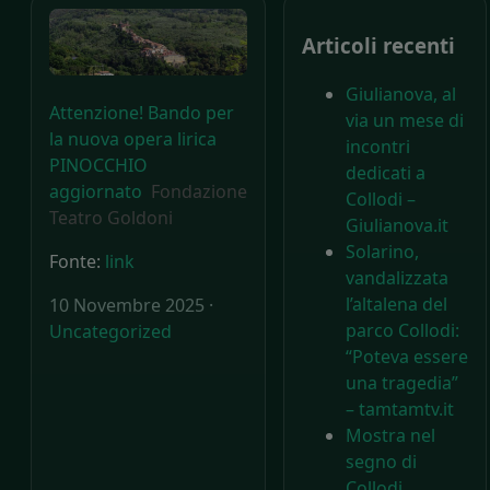
Articoli recenti
Giulianova, al
Attenzione! Bando per
via un mese di
la nuova opera lirica
incontri
PINOCCHIO
dedicati a
aggiornato
Fondazione
Collodi –
Teatro Goldoni
Giulianova.it
Solarino,
Fonte:
link
vandalizzata
l’altalena del
10 Novembre 2025 ·
parco Collodi:
Uncategorized
“Poteva essere
una tragedia”
– tamtamtv.it
Mostra nel
segno di
Collodi.