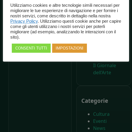
Marche
Utilizziamo cookies e altre tecnologie simili necessari per
Spettacolo
migliorare le tue esperienze di navigazione e per fornire i
A 200 anni
nostri servizi, come descritto in dettaglio nella nostra
Privacy Policy
. Utilizziamo questi cookie anche per capire
dalla nascita di
come gli utenti utilizzano i nostri servizi per poterli
Carlo Collodi,
migliorare (ad esempio, analizzando le interazioni con il
Il Parco di
sito).
Pinocchio
CONSENTI TUTTI
IMPOSTAZIONI
compie
settant’anni –
Il Giornale
dell’Arte
Categorie
Cultura
Eventi
News