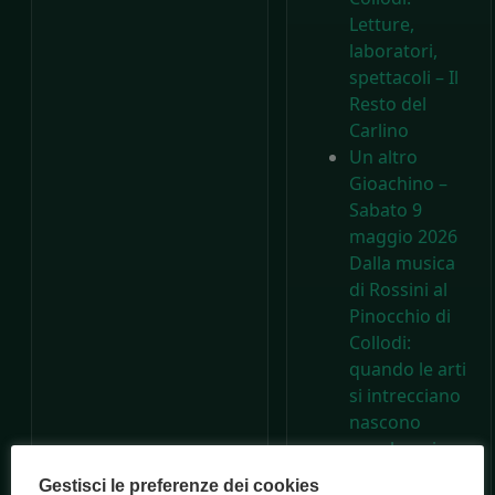
Letture,
laboratori,
spettacoli – Il
Resto del
Carlino
Un altro
Gioachino –
Sabato 9
maggio 2026
Dalla musica
di Rossini al
Pinocchio di
Collodi:
quando le arti
si intrecciano
nascono
capolavori –
Consorzio
Gestisci le preferenze dei cookies